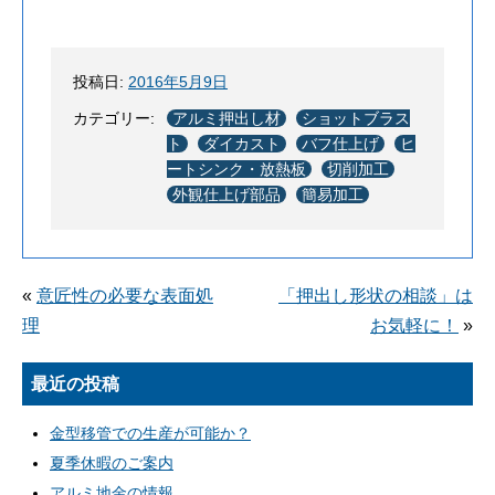
投稿日:
2016年5月9日
カテゴリー:
アルミ押出し材
ショットブラス
ト
ダイカスト
バフ仕上げ
ヒ
ートシンク・放熱板
切削加工
外観仕上げ部品
簡易加工
«
意匠性の必要な表面処
「押出し形状の相談」は
理
お気軽に！
»
最近の投稿
金型移管での生産が可能か？
夏季休暇のご案内
アルミ地金の情報