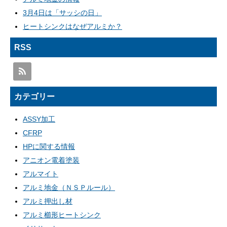
3月4日は「サッシの日」
ヒートシンクはなぜアルミか？
RSS
カテゴリー
ASSY加工
CFRP
HPに関する情報
アニオン電着塗装
アルマイト
アルミ地金（ＮＳＰルール）
アルミ押出し材
アルミ櫛形ヒートシンク