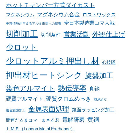
ホットチャンバー方式ダイカスト
マグネシウム合金
マグネシウム
ロストワックス
全日本製造業コマ大戦
中東情勢が与えるアルミ市場への影響
切削加工
営業活動
外観仕上げ
切削条件
少ロット
少ロットアルミ押出し材
心技隊
押出材ヒートシンク
旋盤加工
染色アルマイト
熱伝導率
真鍮
硬質アルマイト
硬質クロムめっき
簡易組立
金属表面処理
鏡面ラッピング加工
複合旋盤加工
黄銅
電解研磨
開運だるまコマ まさる君
ＬＭＥ（London Metal Exchange）