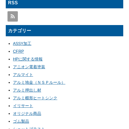
RSS
カテゴリー
ASSY加工
CFRP
HPに関する情報
アニオン電着塗装
アルマイト
アルミ地金（ＮＳＰルール）
アルミ押出し材
アルミ櫛形ヒートシンク
イリサート
オリジナル商品
ゴム製品