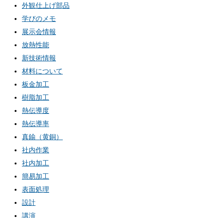
外観仕上げ部品
学びのメモ
展示会情報
放熱性能
新技術情報
材料について
板金加工
樹脂加工
熱伝導度
熱伝導率
真鍮（黄銅）
社内作業
社内加工
簡易加工
表面処理
設計
講演