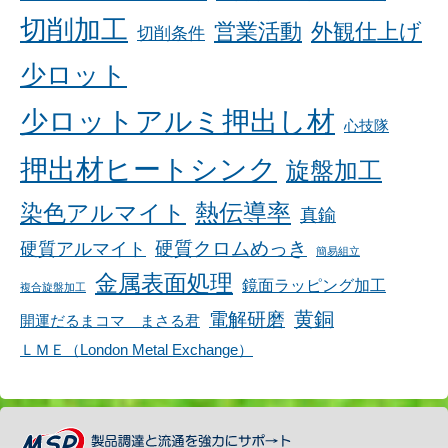
切削加工
営業活動
外観仕上げ
切削条件
少ロット
少ロットアルミ押出し材
心技隊
押出材ヒートシンク
旋盤加工
染色アルマイト
熱伝導率
真鍮
硬質アルマイト
硬質クロムめっき
簡易組立
金属表面処理
鏡面ラッピング加工
複合旋盤加工
黄銅
電解研磨
開運だるまコマ まさる君
ＬＭＥ（London Metal Exchange）