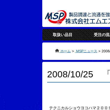
取扱い品目
受注の流
ホーム
>
MSPニュース
>
200
2008/10/
テクニカルショウヨコハマ２００