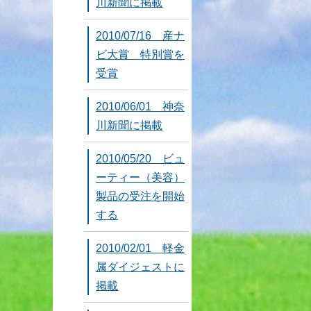
川新聞に掲載
2010/07/16 産ナ
ビ大賞 特別賞を
受賞
2010/06/01 神奈
川新聞に掲載
2010/05/20 ビュ
ーティー（美容）
製品の受注を開始
する
2010/02/01 軽金
属ダイジェストに
掲載