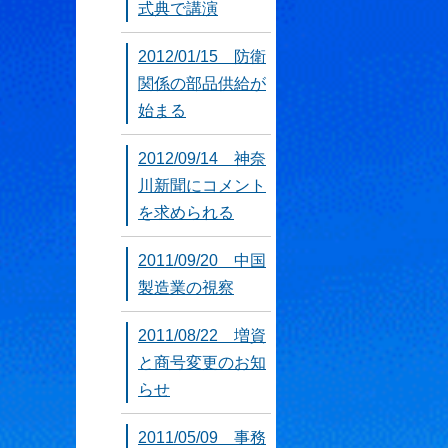
式典で講演
2012/01/15 防衛
関係の部品供給が
始まる
2012/09/14 神奈
川新聞にコメント
を求められる
2011/09/20 中国
製造業の視察
2011/08/22 増資
と商号変更のお知
らせ
2011/05/09 事務