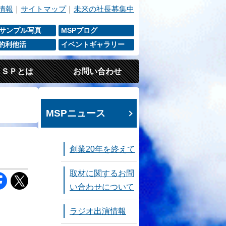
情報
｜
サイトマップ
｜
未来の社長募集中
 サンプル写真
MSPブログ
P的利他活
イベントギャラリー
ＭＳＰとは
お問い合わせ
MSPニュース
創業20年を終えて
取材に関するお問
い合わせについて
ラジオ出演情報