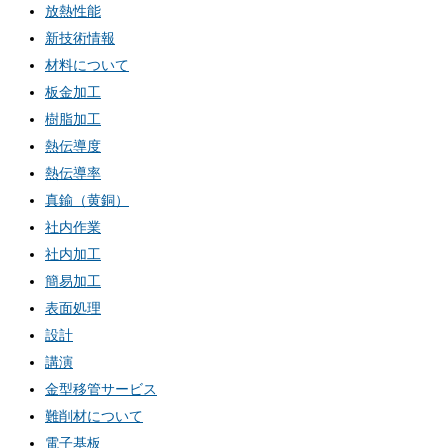
放熱性能
新技術情報
材料について
板金加工
樹脂加工
熱伝導度
熱伝導率
真鍮（黄銅）
社内作業
社内加工
簡易加工
表面処理
設計
講演
金型移管サービス
難削材について
電子基板