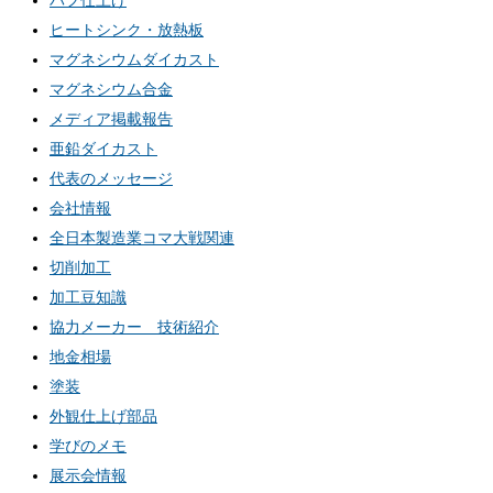
バフ仕上げ
ヒートシンク・放熱板
マグネシウムダイカスト
マグネシウム合金
メディア掲載報告
亜鉛ダイカスト
代表のメッセージ
会社情報
全日本製造業コマ大戦関連
切削加工
加工豆知識
協力メーカー 技術紹介
地金相場
塗装
外観仕上げ部品
学びのメモ
展示会情報