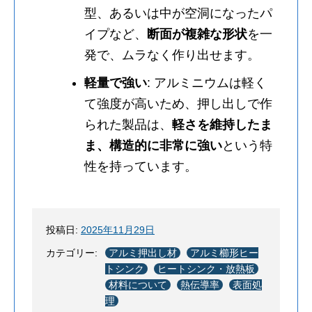
型、あるいは中が空洞になったパ
イプなど、
断面が複雑な形状
を一
発で、ムラなく作り出せます。
軽量で強い
: アルミニウムは軽く
て強度が高いため、押し出しで作
られた製品は、
軽さを維持したま
ま、構造的に非常に強い
という特
性を持っています。
投稿日:
2025年11月29日
カテゴリー:
アルミ押出し材
アルミ櫛形ヒー
トシンク
ヒートシンク・放熱板
材料について
熱伝導率
表面処
理