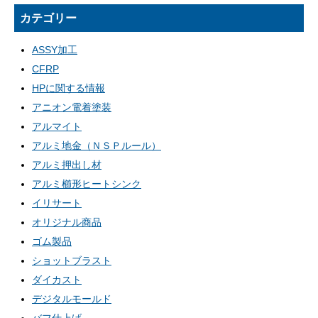
カテゴリー
ASSY加工
CFRP
HPに関する情報
アニオン電着塗装
アルマイト
アルミ地金（ＮＳＰルール）
アルミ押出し材
アルミ櫛形ヒートシンク
イリサート
オリジナル商品
ゴム製品
ショットブラスト
ダイカスト
デジタルモールド