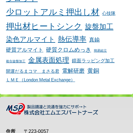
少ロットアルミ押出し材
心技隊
押出材ヒートシンク
旋盤加工
染色アルマイト
熱伝導率
真鍮
硬質アルマイト
硬質クロムめっき
簡易組立
金属表面処理
鏡面ラッピング加工
複合旋盤加工
黄銅
電解研磨
開運だるまコマ まさる君
ＬＭＥ（London Metal Exchange）
住所
〒223-0057