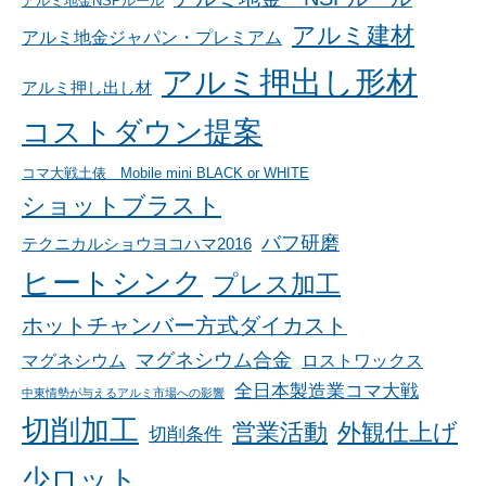
アルミ地金NSPルール
アルミ建材
アルミ地金ジャパン・プレミアム
アルミ押出し形材
アルミ押し出し材
コストダウン提案
コマ大戦土俵 Mobile mini BLACK or WHITE
ショットブラスト
バフ研磨
テクニカルショウヨコハマ2016
ヒートシンク
プレス加工
ホットチャンバー方式ダイカスト
マグネシウム合金
マグネシウム
ロストワックス
全日本製造業コマ大戦
中東情勢が与えるアルミ市場への影響
切削加工
営業活動
外観仕上げ
切削条件
少ロット