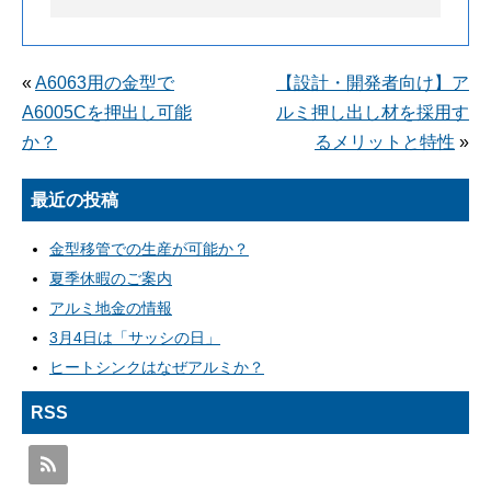
«
A6063用の金型で
【設計・開発者向け】ア
A6005Cを押出し可能
ルミ押し出し材を採用す
か？
るメリットと特性
»
最近の投稿
金型移管での生産が可能か？
夏季休暇のご案内
アルミ地金の情報
3月4日は「サッシの日」
ヒートシンクはなぜアルミか？
RSS