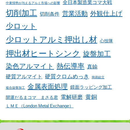
全日本製造業コマ大戦
中東情勢が与えるアルミ市場への影響
切削加工
営業活動
外観仕上げ
切削条件
少ロット
少ロットアルミ押出し材
心技隊
押出材ヒートシンク
旋盤加工
染色アルマイト
熱伝導率
真鍮
硬質アルマイト
硬質クロムめっき
簡易組立
金属表面処理
鏡面ラッピング加工
複合旋盤加工
黄銅
電解研磨
開運だるまコマ まさる君
ＬＭＥ（London Metal Exchange）