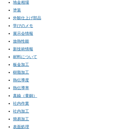
地金相場
塗装
外観仕上げ部品
学びのメモ
展示会情報
放熱性能
新技術情報
材料について
板金加工
樹脂加工
熱伝導度
熱伝導率
真鍮（黄銅）
社内作業
社内加工
簡易加工
表面処理