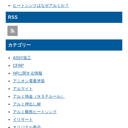
ヒートシンクはなぜアルミか？
RSS
カテゴリー
ASSY加工
CFRP
HPに関する情報
アニオン電着塗装
アルマイト
アルミ地金（ＮＳＰルール）
アルミ押出し材
アルミ櫛形ヒートシンク
イリサート
オリジナル商品