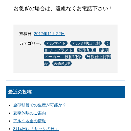
お急ぎの場合は、遠慮なくお電話下さい！
投稿日:
2017年11月22日
カテゴリー:
アルマイト
アルミ押出し材
シ
ョットブラスト
切削加工
協力
メーカー 技術紹介
外観仕上げ部
品
表面処理
最近の投稿
金型移管での生産が可能か？
夏季休暇のご案内
アルミ地金の情報
3月4日は「サッシの日」