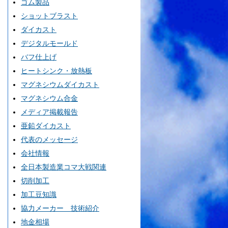
ゴム製品
ショットブラスト
ダイカスト
デジタルモールド
バフ仕上げ
ヒートシンク・放熱板
マグネシウムダイカスト
マグネシウム合金
メディア掲載報告
亜鉛ダイカスト
代表のメッセージ
会社情報
全日本製造業コマ大戦関連
切削加工
加工豆知識
協力メーカー 技術紹介
地金相場