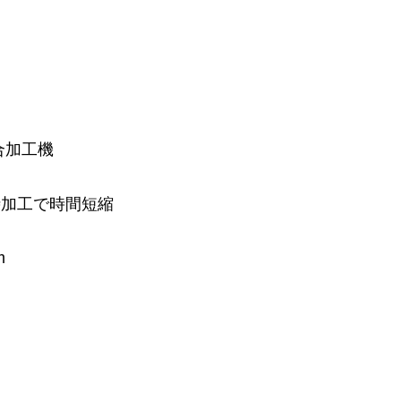
合加工機
時加工で時間短縮
m