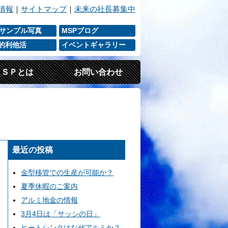
情報
｜
サイトマップ
｜
未来の社長募集中
 サンプル写真
MSPブログ
P的利他活
イベントギャラリー
ＭＳＰとは
お問い合わせ
最近の投稿
金型移管での生産が可能か？
夏季休暇のご案内
アルミ地金の情報
3月4日は「サッシの日」
ヒートシンクはなぜアルミか？