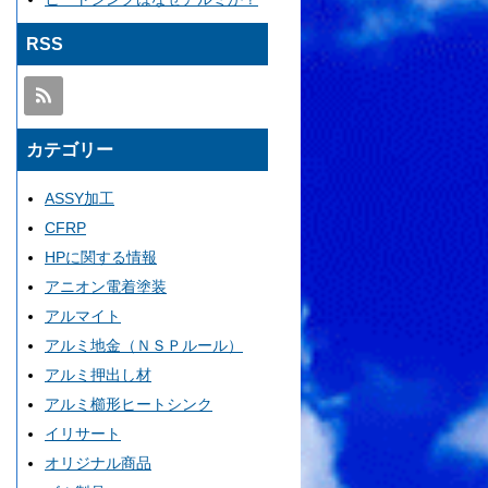
RSS
カテゴリー
ASSY加工
CFRP
HPに関する情報
アニオン電着塗装
アルマイト
アルミ地金（ＮＳＰルール）
アルミ押出し材
アルミ櫛形ヒートシンク
イリサート
オリジナル商品