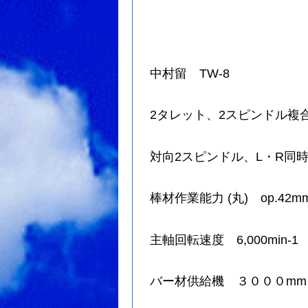
中村留 TW-8
2タレット、2スピンドル複
対向2スピンドル、L・R同
棒材作業能力 (丸) op.42m
主軸回転速度 6,000min-1
バー材供給機 ３０００mm