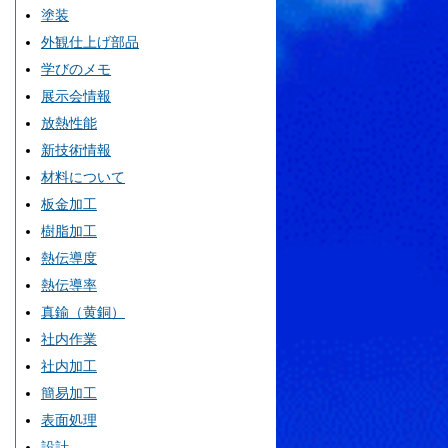
塗装
外観仕上げ部品
学びのメモ
展示会情報
放熱性能
新技術情報
材料について
板金加工
樹脂加工
熱伝導度
熱伝導率
真鍮（黄銅）
社内作業
社内加工
簡易加工
表面処理
設計