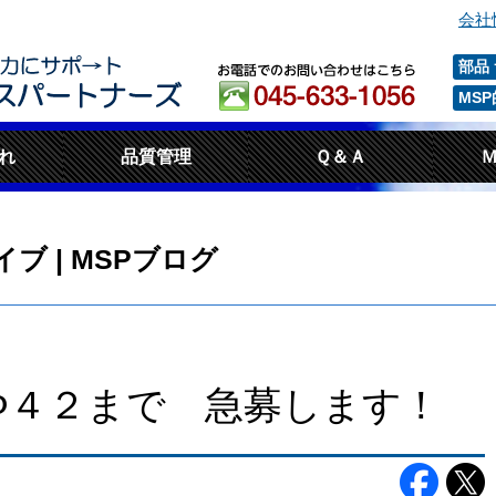
会社
部品
MS
れ
品質管理
Ｑ＆Ａ
イブ | MSPブログ
Φ４２まで 急募します！