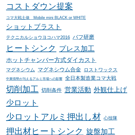
コストダウン提案
コマ大戦土俵 Mobile mini BLACK or WHITE
ショットブラスト
バフ研磨
テクニカルショウヨコハマ2016
ヒートシンク
プレス加工
ホットチャンバー方式ダイカスト
マグネシウム合金
マグネシウム
ロストワックス
全日本製造業コマ大戦
中東情勢が与えるアルミ市場への影響
切削加工
営業活動
外観仕上げ
切削条件
少ロット
少ロットアルミ押出し材
心技隊
押出材ヒートシンク
旋盤加工