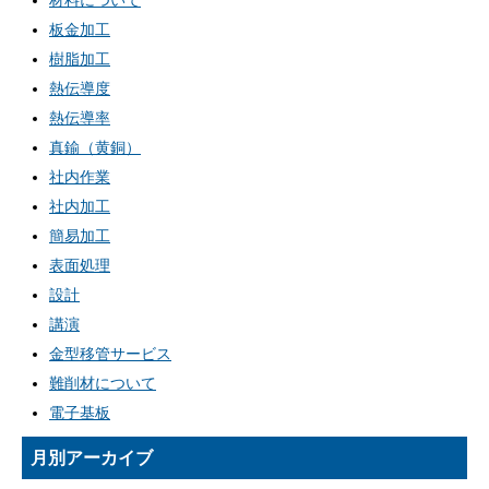
材料について
板金加工
樹脂加工
熱伝導度
熱伝導率
真鍮（黄銅）
社内作業
社内加工
簡易加工
表面処理
設計
講演
金型移管サービス
難削材について
電子基板
月別アーカイブ