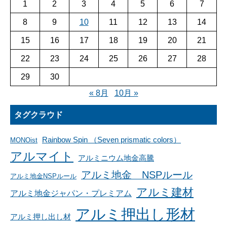
1
2
3
4
5
6
7
8
9
10
11
12
13
14
15
16
17
18
19
20
21
22
23
24
25
26
27
28
29
30
« 8月
10月 »
タグクラウド
Rainbow Spin （Seven prismatic colors）
MONOist
アルマイト
アルミニウム地金高騰
アルミ地金 NSPルール
アルミ地金NSPルール
アルミ建材
アルミ地金ジャパン・プレミアム
アルミ押出し形材
アルミ押し出し材