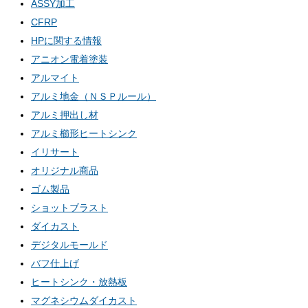
ASSY加工
CFRP
HPに関する情報
アニオン電着塗装
アルマイト
アルミ地金（ＮＳＰルール）
アルミ押出し材
アルミ櫛形ヒートシンク
イリサート
オリジナル商品
ゴム製品
ショットブラスト
ダイカスト
デジタルモールド
バフ仕上げ
ヒートシンク・放熱板
マグネシウムダイカスト