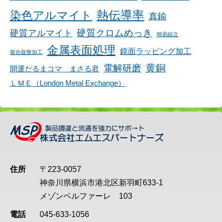
染色アルマイト
熱伝導率
真鍮
硬質アルマイト
硬質クロムめっき
簡易組立
金属表面処理
鏡面ラッピング加工
複合旋盤加工
黄銅
電解研磨
開運だるまコマ まさる君
ＬＭＥ（London Metal Exchange）
住所
〒223-0057
神奈川県横浜市港北区新羽町633-1
メゾンベルファーレ 103
電話
045-633-1056