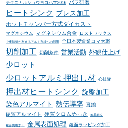
バフ研磨
テクニカルショウヨコハマ2016
ヒートシンク
プレス加工
ホットチャンバー方式ダイカスト
マグネシウム合金
マグネシウム
ロストワックス
全日本製造業コマ大戦
中東情勢が与えるアルミ市場への影響
切削加工
営業活動
外観仕上げ
切削条件
少ロット
少ロットアルミ押出し材
心技隊
押出材ヒートシンク
旋盤加工
染色アルマイト
熱伝導率
真鍮
硬質アルマイト
硬質クロムめっき
簡易組立
金属表面処理
鏡面ラッピング加工
複合旋盤加工