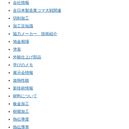
会社情報
全日本製造業コマ大戦関連
切削加工
加工豆知識
協力メーカー 技術紹介
地金相場
塗装
外観仕上げ部品
学びのメモ
展示会情報
放熱性能
新技術情報
材料について
板金加工
樹脂加工
熱伝導度
熱伝導率