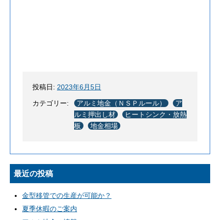
投稿日:
2023年6月5日
カテゴリー:
アルミ地金（ＮＳＰルール）
ア
ルミ押出し材
ヒートシンク・放熱
板
地金相場
最近の投稿
金型移管での生産が可能か？
夏季休暇のご案内