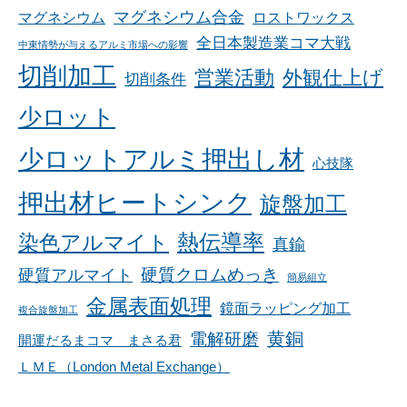
マグネシウム合金
マグネシウム
ロストワックス
全日本製造業コマ大戦
中東情勢が与えるアルミ市場への影響
切削加工
営業活動
外観仕上げ
切削条件
少ロット
少ロットアルミ押出し材
心技隊
押出材ヒートシンク
旋盤加工
染色アルマイト
熱伝導率
真鍮
硬質アルマイト
硬質クロムめっき
簡易組立
金属表面処理
鏡面ラッピング加工
複合旋盤加工
黄銅
電解研磨
開運だるまコマ まさる君
ＬＭＥ（London Metal Exchange）