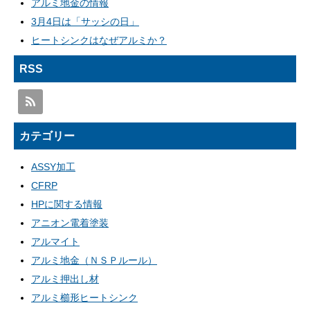
アルミ地金の情報
3月4日は「サッシの日」
ヒートシンクはなぜアルミか？
RSS
カテゴリー
ASSY加工
CFRP
HPに関する情報
アニオン電着塗装
アルマイト
アルミ地金（ＮＳＰルール）
アルミ押出し材
アルミ櫛形ヒートシンク