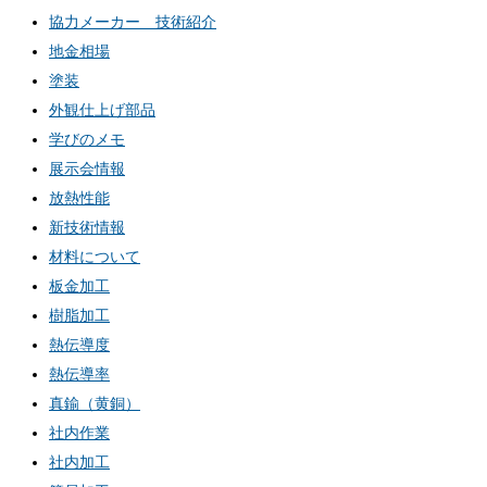
協力メーカー 技術紹介
地金相場
塗装
外観仕上げ部品
学びのメモ
展示会情報
放熱性能
新技術情報
材料について
板金加工
樹脂加工
熱伝導度
熱伝導率
真鍮（黄銅）
社内作業
社内加工