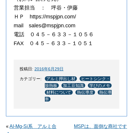
営業担当 ： 坪谷・伊藤
ＨＰ https://mspjpn.com/
mail sales@mspjpn.com
電話 ０４５－６３３－１０５６
FAX ０４５－６３３－１０５１
投稿日:
2016年6月29日
カテゴリー:
アルミ押出し材
ヒートシンク・
放熱板
加工豆知識
学びのメモ
材料について
熱伝導度
熱伝導
率
«
Al-Mg-Si系 アルミ合
MSPは、面倒な商社です