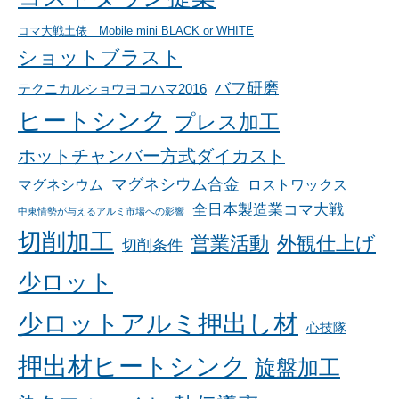
コマ大戦土俵 Mobile mini BLACK or WHITE
ショットブラスト
バフ研磨
テクニカルショウヨコハマ2016
ヒートシンク
プレス加工
ホットチャンバー方式ダイカスト
マグネシウム合金
マグネシウム
ロストワックス
全日本製造業コマ大戦
中東情勢が与えるアルミ市場への影響
切削加工
営業活動
外観仕上げ
切削条件
少ロット
少ロットアルミ押出し材
心技隊
押出材ヒートシンク
旋盤加工