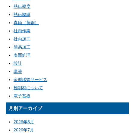
熱伝導度
熱伝導率
真鍮（黄銅）
社内作業
社内加工
簡易加工
表面処理
設計
講演
金型移管サービス
難削材について
電子基板
月別アーカイブ
2026年8月
2026年7月