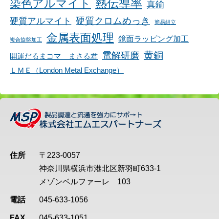
染色アルマイト
熱伝導率
真鍮
硬質アルマイト
硬質クロムめっき
簡易組立
金属表面処理
鏡面ラッピング加工
複合旋盤加工
黄銅
電解研磨
開運だるまコマ まさる君
ＬＭＥ（London Metal Exchange）
住所
〒223-0057
神奈川県横浜市港北区新羽町633-1
メゾンベルファーレ 103
電話
045-633-1056
FAX
045-633-1051