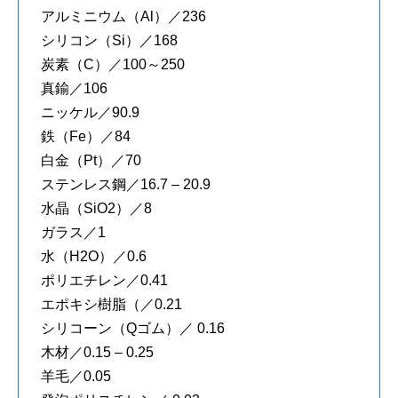
アルミニウム（Al）／236
シリコン（Si）／168
炭素（C）／100～250
真鍮／106
ニッケル／90.9
鉄（Fe）／84
白金（Pt）／70
ステンレス鋼／16.7 – 20.9
水晶（SiO2）／8
ガラス／1
水（H2O）／0.6
ポリエチレン／0.41
エポキシ樹脂（／0.21
シリコーン（Qゴム）／ 0.16
木材／0.15 – 0.25
羊毛／0.05