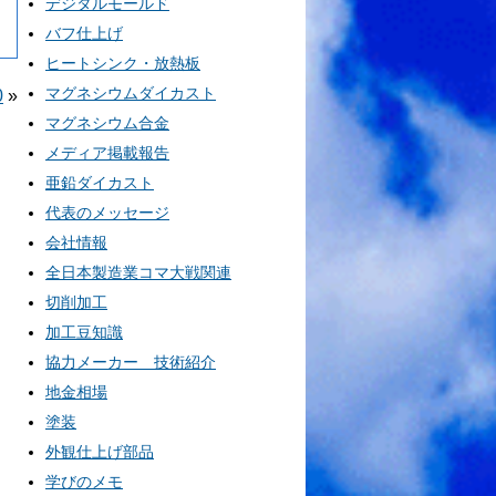
デジタルモールド
バフ仕上げ
ヒートシンク・放熱板
マグネシウムダイカスト
0
»
マグネシウム合金
メディア掲載報告
亜鉛ダイカスト
代表のメッセージ
会社情報
全日本製造業コマ大戦関連
切削加工
加工豆知識
協力メーカー 技術紹介
地金相場
塗装
外観仕上げ部品
学びのメモ