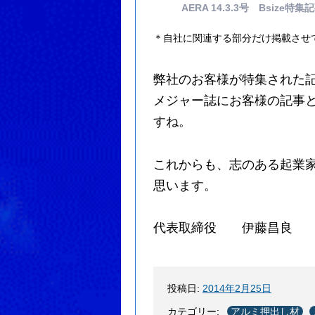
AERA 14.3.3号 Bsize特集
＊自社に関連する部分だけ掲載させ
弊社のお客様が特集された
メジャー誌にお客様の記事
すね。
これからも、志のある起業
思います。
代表取締役 伊藤昌良
投稿日:
2014年2月25日
カテゴリー:
アルミ押出し材