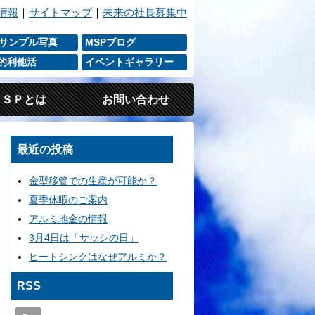
情報
｜
サイトマップ
｜
未来の社長募集中
 サンプル写真
MSPブログ
P的利他活
イベントギャラリー
ＭＳＰとは
お問い合わせ
最近の投稿
金型移管での生産が可能か？
夏季休暇のご案内
アルミ地金の情報
3月4日は「サッシの日」
ヒートシンクはなぜアルミか？
RSS