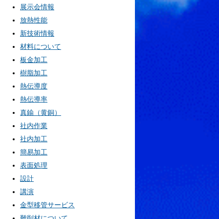
展示会情報
放熱性能
新技術情報
材料について
板金加工
樹脂加工
熱伝導度
熱伝導率
真鍮（黄銅）
社内作業
社内加工
簡易加工
表面処理
設計
講演
金型移管サービス
難削材について