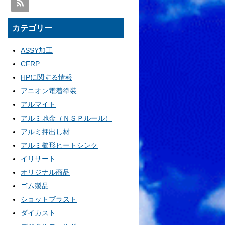
カテゴリー
ASSY加工
CFRP
HPに関する情報
アニオン電着塗装
アルマイト
アルミ地金（ＮＳＰルール）
アルミ押出し材
アルミ櫛形ヒートシンク
イリサート
オリジナル商品
ゴム製品
ショットブラスト
ダイカスト