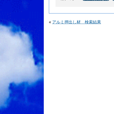
«
アルミ押出し材 検索結果