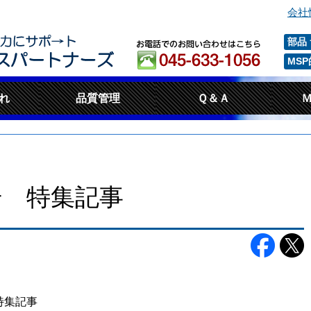
会社
部品
MS
れ
品質管理
Ｑ＆Ａ
.3号 特集記事