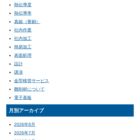
熱伝導度
熱伝導率
真鍮（黄銅）
社内作業
社内加工
簡易加工
表面処理
設計
講演
金型移管サービス
難削材について
電子基板
月別アーカイブ
2026年8月
2026年7月