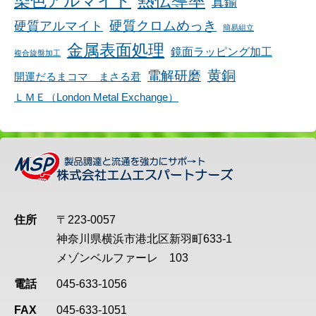
染色アルマイト
熱伝導率
真鍮
硬質アルマイト
硬質クロムめっき
簡易組立
金属表面処理
鏡面ラッピング加工
複合旋盤加工
黄銅
電解研磨
開運だるまコマ まさる君
ＬＭＥ（London Metal Exchange）
住所
〒223-0057
神奈川県横浜市港北区新羽町633-1
メゾンベルファーレ 103
電話
045-633-1056
FAX
045-633-1051