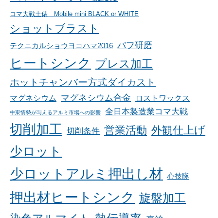
コマ大戦土俵 Mobile mini BLACK or WHITE
ショットブラスト
バフ研磨
テクニカルショウヨコハマ2016
ヒートシンク
プレス加工
ホットチャンバー方式ダイカスト
マグネシウム合金
マグネシウム
ロストワックス
全日本製造業コマ大戦
中東情勢が与えるアルミ市場への影響
切削加工
営業活動
外観仕上げ
切削条件
少ロット
少ロットアルミ押出し材
心技隊
押出材ヒートシンク
旋盤加工