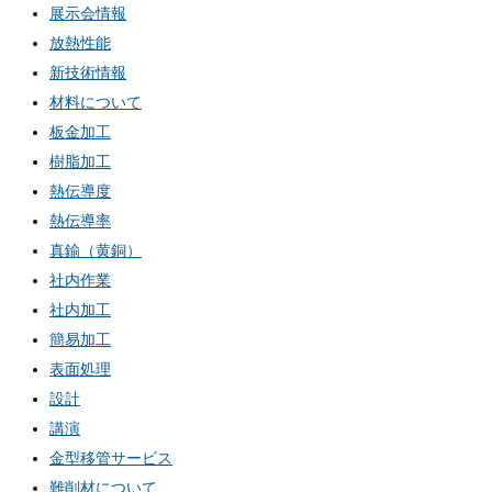
展示会情報
放熱性能
新技術情報
材料について
板金加工
樹脂加工
熱伝導度
熱伝導率
真鍮（黄銅）
社内作業
社内加工
簡易加工
表面処理
設計
講演
金型移管サービス
難削材について