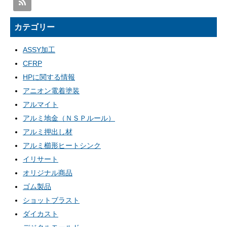
カテゴリー
ASSY加工
CFRP
HPに関する情報
アニオン電着塗装
アルマイト
アルミ地金（ＮＳＰルール）
アルミ押出し材
アルミ櫛形ヒートシンク
イリサート
オリジナル商品
ゴム製品
ショットブラスト
ダイカスト