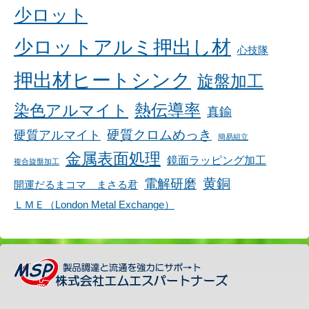
少ロット
少ロットアルミ押出し材
心技隊
押出材ヒートシンク
旋盤加工
染色アルマイト
熱伝導率
真鍮
硬質アルマイト
硬質クロムめっき
簡易組立
金属表面処理
鏡面ラッピング加工
複合旋盤加工
黄銅
電解研磨
開運だるまコマ まさる君
ＬＭＥ（London Metal Exchange）