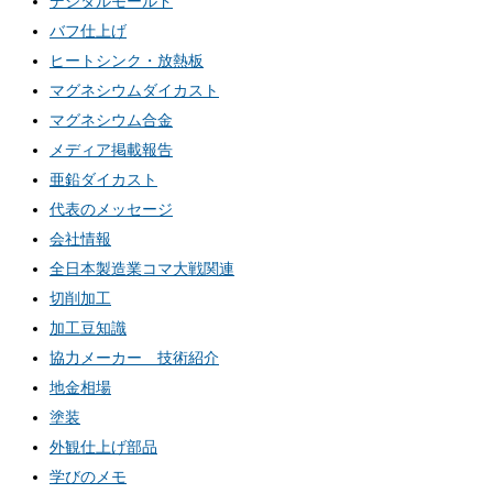
デジタルモールド
バフ仕上げ
ヒートシンク・放熱板
マグネシウムダイカスト
マグネシウム合金
メディア掲載報告
亜鉛ダイカスト
代表のメッセージ
会社情報
全日本製造業コマ大戦関連
切削加工
加工豆知識
協力メーカー 技術紹介
地金相場
塗装
外観仕上げ部品
学びのメモ