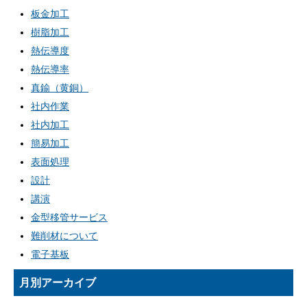
板金加工
樹脂加工
熱伝導度
熱伝導率
真鍮（黄銅）
社内作業
社内加工
簡易加工
表面処理
設計
講演
金型移管サービス
難削材について
電子基板
月別アーカイブ