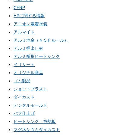
CFRP
HPに関する情報
アニオン電着塗装
アルマイト
アルミ地金（ＮＳＰルール）
アルミ押出し材
アルミ櫛形ヒートシンク
イリサート
オリジナル商品
ゴム製品
ショットブラスト
ダイカスト
デジタルモールド
バフ仕上げ
ヒートシンク・放熱板
マグネシウムダイカスト