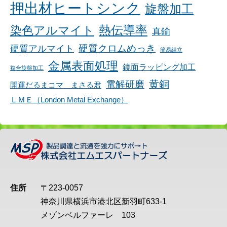
押出材ヒートシンク
旋盤加工
染色アルマイト
熱伝導率
真鍮
硬質アルマイト
硬質クロムめっき
簡易組立
金属表面処理
鏡面ラッピング加工
複合旋盤加工
黄銅
電解研磨
開運だるまコマ まさる君
ＬＭＥ（London Metal Exchange）
住所
〒223-0057
神奈川県横浜市港北区新羽町633-1
メゾンベルファーレ 103