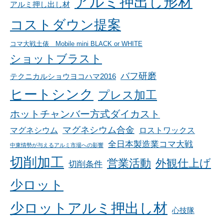
アルミ押出し形材
アルミ押し出し材
コストダウン提案
コマ大戦土俵 Mobile mini BLACK or WHITE
ショットブラスト
バフ研磨
テクニカルショウヨコハマ2016
ヒートシンク
プレス加工
ホットチャンバー方式ダイカスト
マグネシウム合金
マグネシウム
ロストワックス
全日本製造業コマ大戦
中東情勢が与えるアルミ市場への影響
切削加工
営業活動
外観仕上げ
切削条件
少ロット
少ロットアルミ押出し材
心技隊